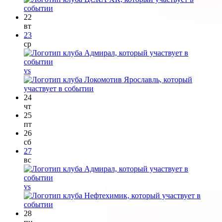
22
вт
23
ср
vs
24
чт
25
пт
26
сб
27
вс
vs
28