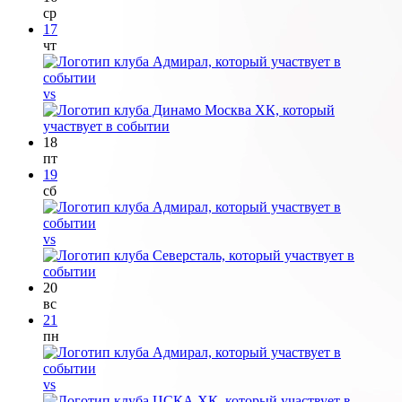
ср
17
чт
vs
18
пт
19
сб
vs
20
вс
21
пн
vs