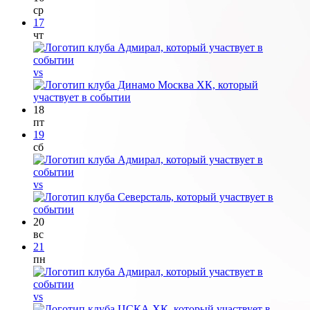
ср
17
чт
vs
18
пт
19
сб
vs
20
вс
21
пн
vs