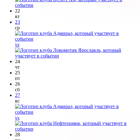
22
вт
23
ср
vs
24
чт
25
пт
26
сб
27
вс
vs
28