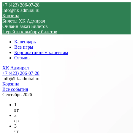
+7 (423) 206-07-28
info@hk-admiral.ru
Корзина
Билеты ХК Адмирал
Онлайн-заказ Билетов
Перейти к выбору билетов
Календарь
Все игры
Корпоративным клиентам
Отзывы
ХК Адмирал
+7 (423) 206-07-28
info@hk-admiral.ru
Корзина
Все события
Сентябрь 2026
1
вт
2
ср
3
чт