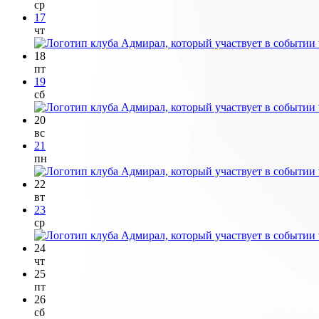
ср
17
чт
18
пт
19
сб
20
вс
21
пн
22
вт
23
ср
24
чт
25
пт
26
сб