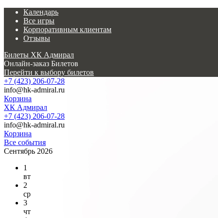
Календарь
Все игры
Корпоративным клиентам
Отзывы
Билеты ХК Адмирал
Онлайн-заказ Билетов
Перейти к выбору билетов
+7 (423) 206-07-28
info@hk-admiral.ru
Корзина
ХК Адмирал
+7 (423) 206-07-28
info@hk-admiral.ru
Корзина
Все события
Сентябрь 2026
1
вт
2
ср
3
чт