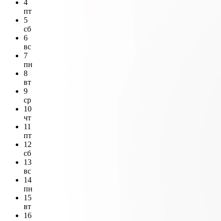
4
пт
5
сб
6
вс
7
пн
8
вт
9
ср
10
чт
11
пт
12
сб
13
вс
14
пн
15
вт
16